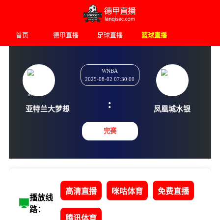
首页
德甲直播
足球直播
篮球直播
WNBA
2025-08-02 07:30:00
:
亚特兰大梦想
凤凰城
完赛
高清直播
咪咕体育
免费直播
播放线
路：
腾讯体育