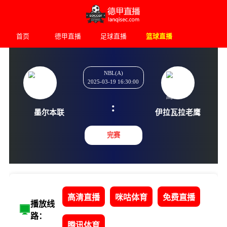
首页
德甲直播
足球直播
篮球直播
NBL(A)
2025-03-19 16:30:00
:
墨尔本联
伊拉瓦拉
完赛
高清直播
咪咕体育
免费直播
播放线
路：
腾讯体育