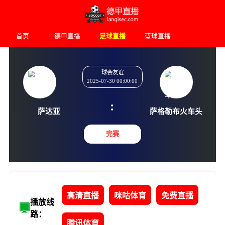
首页
德甲直播
足球直播
篮球直播
球会友谊
2025-07-30 00:00:00
:
萨达亚
萨格勒布
完赛
高清直播
咪咕体育
免费直播
播放线
路：
腾讯体育