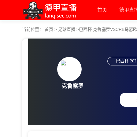
首页
德甲直
当前位置：
首页
>
足球直播
>
巴西杯 克鲁塞罗VSCRB马瑟
巴西杯
202
克鲁塞罗