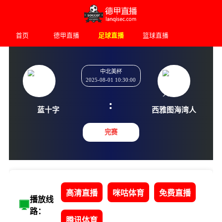
首页
德甲直播
足球直播
篮球直播
中北美杯
2025-08-01 10:30:00
:
蓝十字
西雅图海
完赛
高清直播
咪咕体育
免费直播
播放线
路：
腾讯体育