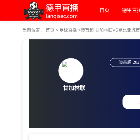
首页
德甲直
当前位置：
首页
>
足球直播
>
澳首超 甘加林联VS昆比亚城
澳首超
202
甘加林联