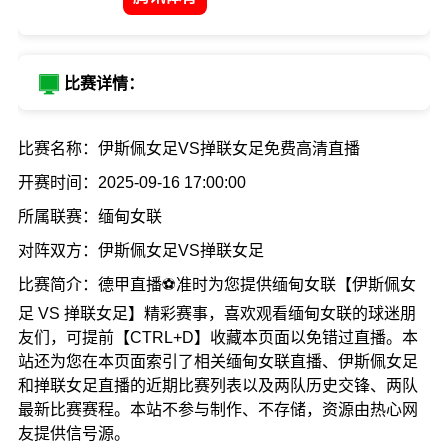
比赛详情：
比赛名称：伊斯佩女足VS掸联女足免费高清直播
开赛时间：2025-09-16 17:00:00
所属联赛：缅甸女联
对阵双方：伊斯佩女足VS掸联女足
比赛简介：德甲直播⚽准时为您提供缅甸女联【伊斯佩女
足 VS 掸联女足】精彩赛事，喜欢观看缅甸女联的球迷朋
友们，可提前【CTRL+D】收藏本页面以免错过直播。本
站还为您在本页面索引了相关缅甸女联直播、伊斯佩女足
和掸联女足直播的近期比赛列表以及两队历史交锋、两队
最新比赛赛程。本站不参与制作、不存储，资源由热心网
友提供信号源。