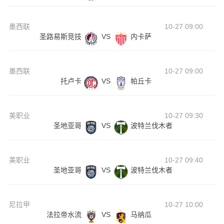
墨西联
10-27 09:00
圣路易斯竞技
VS
内卡萨
墨西联
10-27 09:00
托卢卡
VS
帕丘卡
美职业
10-27 09:30
圣地亚哥
VS
波特兰伐木者
美职业
10-27 09:40
圣地亚哥
VS
波特兰伐木者
尼拉甲
10-27 10:00
法拉帝水流
VS
马纳瓜