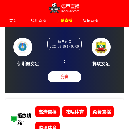
首页
德甲直播
足球直播
篮球直播
缅甸女联
2025-09-16 17:00:00
:
伊斯佩女足
掸联女
完赛
高清直播
咪咕体育
免费直播
播放线
路：
腾讯体育