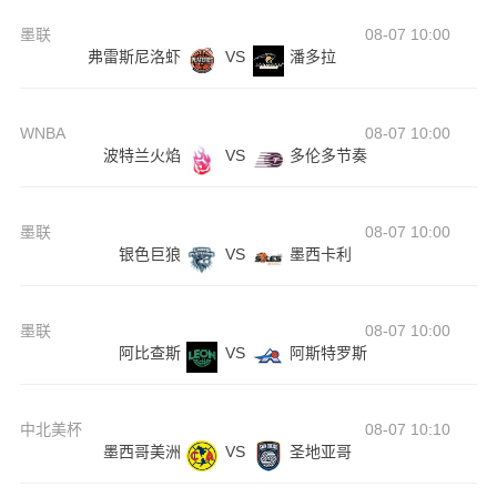
墨联
08-07 10:00
弗雷斯尼洛虾
VS
潘多拉
WNBA
08-07 10:00
波特兰火焰
VS
多伦多节奏
墨联
08-07 10:00
银色巨狼
VS
墨西卡利
墨联
08-07 10:00
阿比查斯
VS
阿斯特罗斯
中北美杯
08-07 10:10
墨西哥美洲
VS
圣地亚哥