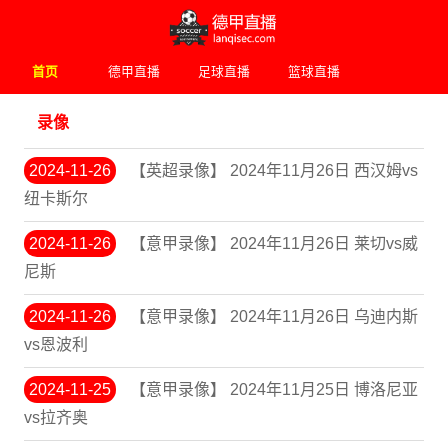
首页
德甲直播
足球直播
篮球直播
录像
2024-11-26
【英超录像】 2024年11月26日 西汉姆vs
纽卡斯尔
2024-11-26
【意甲录像】 2024年11月26日 莱切vs威
尼斯
2024-11-26
【意甲录像】 2024年11月26日 乌迪内斯
vs恩波利
2024-11-25
【意甲录像】 2024年11月25日 博洛尼亚
vs拉齐奥