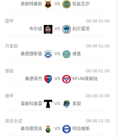
奥斯特桑斯
VS
松兹瓦尔
捷甲
08-08 01:00
布尔诺
VS
利贝雷茨
丹麦超
08-08 01:00
桑德捷斯基
VS
维堡
挪超
08-08 01:00
桑德菲杰
VS
KFUM奥斯陆
俄甲
08-08 01:00
莫斯科鱼雷
VS
索契
球会友谊
08-08 01:30
桑坦德竞技
VS
阿拉维斯