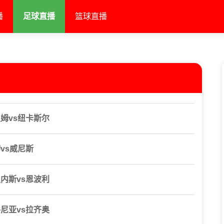
播
足球直播
篮球直播
汉姆vs纽卡斯尔
切vs威尼斯
迪内斯vs恩波利
洛尼亚vs拉齐奥