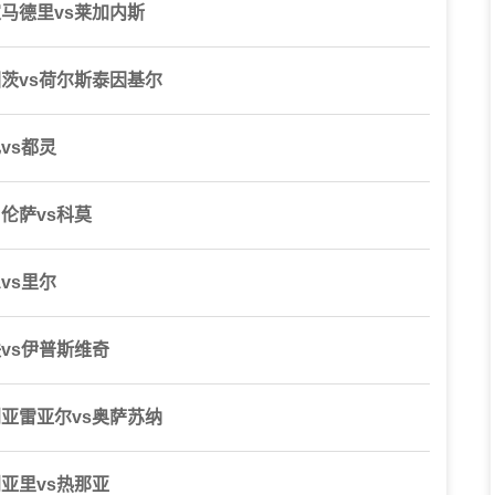
皇家马德里vs莱加内斯
美因茨vs荷尔斯泰因基尔
扎vs都灵
罗伦萨vs科莫
恩vs里尔
联vs伊普斯维奇
比利亚雷亚尔vs奥萨苏纳
利亚里vs热那亚