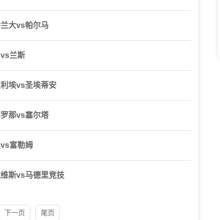
特兰大vs帕尔马
昂vs兰斯
蒙彼利埃vs圣埃蒂安
塞罗那vs塞尔塔
队vs富勒姆
阿拉维斯vs马德里竞技
下一页
尾页