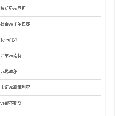
特拉斯堡vs尼斯
皇家社会vs毕尔巴鄂
保利vs门兴
阿弗尔vs南特
热vs欧塞尔
巴列卡诺vs塞维利亚
马vs那不勒斯